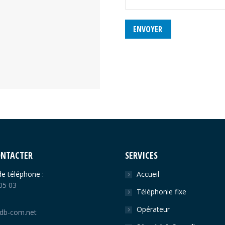
ENVOYER
ONTACTER
SERVICES
e téléphone :
Accueil
05 03
Téléphonie fixe
Opérateur
db-com.net