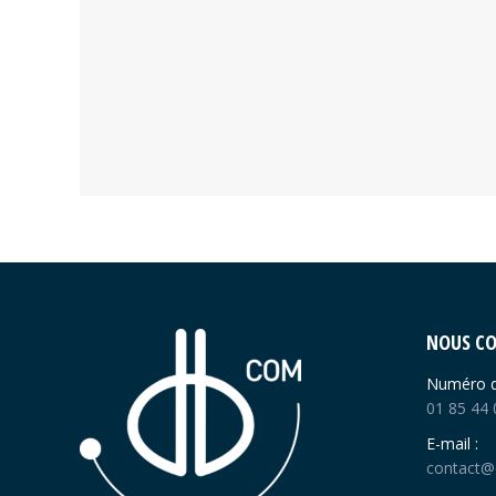
NOUS C
Numéro d
01 85 44 
E-mail :
contact@