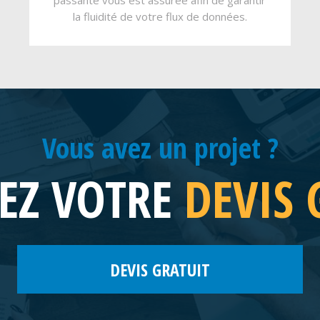
passante vous est assurée afin de garantir
la fluidité de votre flux de données.
Vous avez un projet ?
EZ VOTRE
DEVIS 
DEVIS GRATUIT