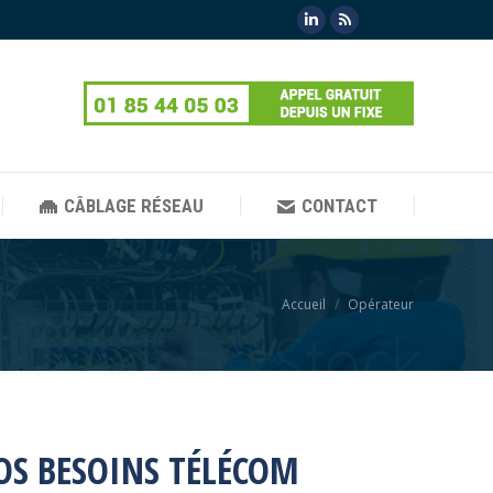
LinkedIn
RSS
CÂBLAGE RÉSEAU
CONTACT
CÂBLAGE RÉSEAU
CONTACT
Vous êtes ici :
Accueil
Opérateur
OS BESOINS TÉLÉCOM