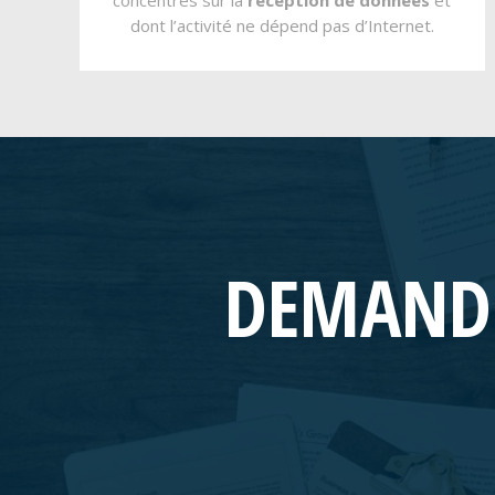
concentrés sur la
réception de données
et
dont l’activité ne dépend pas d’Internet.
DEMAND